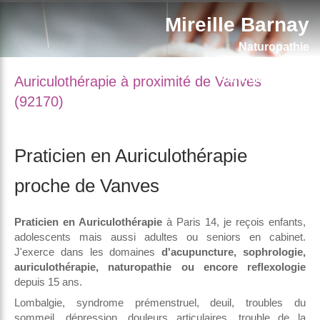
Mireille Barnay
Naturopathie
Médecine Traditionnelle Chinoise (MTC) à Paris 14
Auriculothérapie
Auriculothérapie à proximité de Vanves
ChiNeiTsang
(92170)
Praticien en Auriculothérapie
proche de Vanves
Praticien en Auriculothérapie
à Paris 14, je reçois enfants,
adolescents mais aussi adultes ou seniors en cabinet.
J'exerce dans les domaines
d'acupuncture, sophrologie,
auriculothérapie, naturopathie ou encore reflexologie
depuis 15 ans.
Lombalgie, syndrome prémenstruel, deuil, troubles du
sommeil, dépression, douleurs articulaires, trouble de la